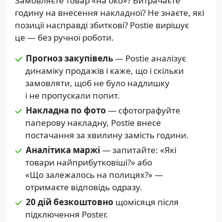
Замовляєте товар «на око»? Витрачаєте
годину на внесення накладної? Не знаєте, які
позиції насправді збиткові? Postie вирішує
це — без ручної роботи.
Прогноз закупівель
— Postie аналізує
динаміку продажів і каже, що і скільки
замовляти, щоб не було надлишку
і не пропускали попит.
Накладна по фото
— сфотографуйте
паперову накладну, Postie внесе
постачання за хвилину замість години.
Аналітика маржі
— запитайте: «Які
товари найприбутковіші?» або
«Що залежалось на полицях?» —
отримаєте відповідь одразу.
20 дій безкоштовно
щомісяця після
підключення Poster.