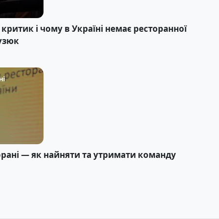
критик і чому в Україні немає ресторанної
узюк
орані — як найняти та утримати команду