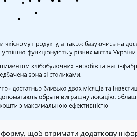
якісному продукту, а також базуючись на досв
 успішно функціонують у різних містах України
тиментом хлібобулочних виробів та напівфабр
едбачена зона зі столиками.
ито» достатньо близько двох місяців та інвест
допомагають обрати виграшну локацію, облаштув
а кошти з максимальною ефективністю.
ть форму, щоб отримати додаткову інф