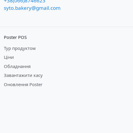
+38(066)8746623
syto.bakery@gmail.com
Poster POS
Тур продуктом
Ціни
Обладнання
Завантажити касу
Оновлення Poster