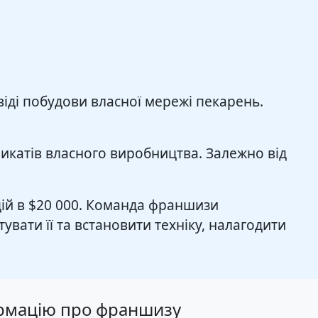
іді побудови власної мережі пекарень.
.
икатів власного виробництва. Залежно від
ицій в $20 000. Команда франшизи
ати її та встановити техніку, налагодити
ормацію про франшизу