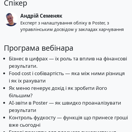
Спікер
Андрій Семеняк
Експерт з налаштування обліку в Poster, з
управлінським досвідом у закладах харчування
Програма вебінара
Бізнес в цифрах — їх роль та вплив на фінансові
результати.
Food cost і собівартість — яка між ними різниця
і як їх рахувати
Як меню генерує дохід і як зробити його
більшим?
АІ-звіти в Poster — як швидко проаналізувати
результати
Контроль фудкосту — функція що принесе гроші
вже сьогодні