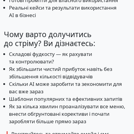
Готові промпти для власного використання
Реальні кейси та результати використання
АІ в бізнесі
Чому варто долучитись
до стріму? Ви дізнаєтесь:
Складові фудкосту — як рахувати
та контролювати?
Як збільшити чистий прибуток навіть без
збільшення кількості відвідувачів
Скільки АІ може заробити та зекономити для
вас вже зараз
Шаблони популярних та ефективних запитів
Як за кілька хвилин проаналізувати все меню,
внести обгрунтовані корективи і почати
заробляти більше прямо зараз
❗️ Реєструйтесь та отримайте емейл і смс