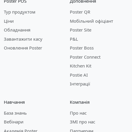
Poster POS
Доповнення
Тур продуктом
Poster QR
Ціни
Мобільний офіціант
Обладнання
Poster Site
Завантажити касу
P&L
Оновлення Poster
Poster Boss
Poster Connect
Kitchen Kit
Postie AI
Інтеграції
Навчання
Компанія
База знань
Про нас
Вебінари
ЗМІ про нас
Академія Poster
Партнерам