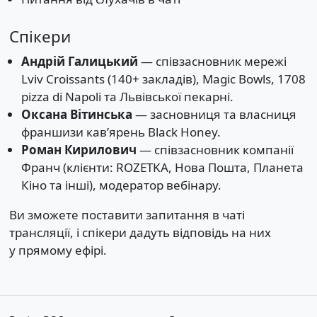
Спікери
Андрій Галицький
— співзасновник мережі
Lviv Croissants (140+ закладів), Magic Bowls, 1708
pizza di Napoli та Львівської пекарні.
Оксана Вітинська
— засновниця та власниця
франшизи кавʼярень Black Honey.
Роман Кирилович
— співзасновник компанії
Франч (клієнти: ROZETKA, Нова Пошта, Планета
Кіно та інші), модератор вебінару.
Ви зможете поставити запитання в чаті
трансляції, і спікери дадуть відповідь на них
у прямому ефірі.