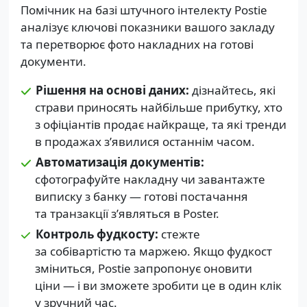
Помічник на базі штучного інтелекту Postie
аналізує ключові показники вашого закладу
та перетворює фото накладних на готові
документи.
Рішення на основі даних:
дізнайтесь, які
страви приносять найбільше прибутку, хто
з офіціантів продає найкраще, та які тренди
в продажах зʼявилися останнім часом.
Автоматизація документів:
сфотографуйте накладну чи завантажте
виписку з банку — готові постачання
та транзакції зʼявляться в Poster.
Контроль фудкосту:
стежте
за собівартістю та маржею. Якщо фудкост
зміниться, Postie запропонує оновити
ціни — і ви зможете зробити це в один клік
у зручний час.