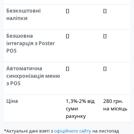
Безкоштовні
[]
[]
наліпки
Безшовна
[]
[]
інтегарція з Poster
POS
Автоматична
[]
[]
синхронізація меню
з POS
Ціна
1,3%-2% від
280 грн.
суми
на місяць
рахунку
*Актуальні дані взяті з
офіційного сайту
на листопад