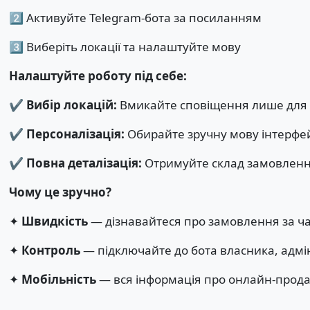
2️⃣ Активуйте Telegram-бота за посиланням
3️⃣ Виберіть локації та налаштуйте мову
Налаштуйте роботу під себе:
✔️
Вибір локацій:
Вмикайте сповіщення лише для п
✔️
Персоналізація:
Обирайте зручну мову інтерфейс
✔️
Повна деталізація:
Отримуйте склад замовлення,
Чому це зручно?
✦
Швидкість
— дізнавайтеся про замовлення за ча
✦
Контроль
— підключайте до бота власника, адмін
✦
Мобільність
— вся інформація про онлайн-прода