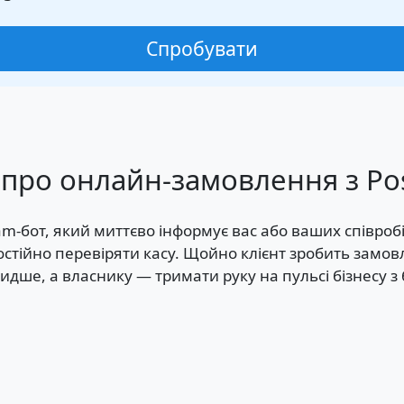
Спробувати
про онлайн-замовлення з Po
m-бот, який миттєво інформує вас або ваших співробі
постійно перевіряти касу. Щойно клієнт зробить замо
ше, а власнику — тримати руку на пульсі бізнесу з бу