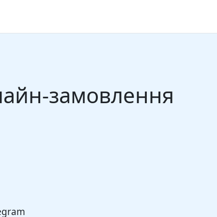
лайн-замовлення
egram