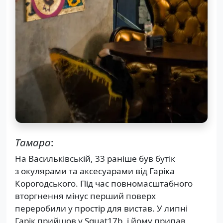
Тамара
:
На Васильківській, 33 раніше був бутік
з окулярами та аксесуарами від Гаріка
Корогодського. Під час повномасштабного
вторгнення мінус перший поверх
переробили у простір для вистав. У липні
Гарік прийшов у Squat17b, і йому припав