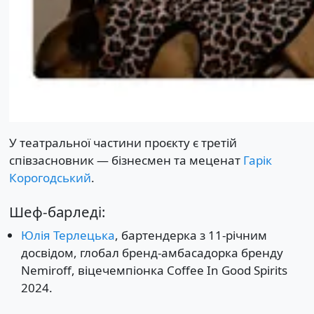
У театральної частини проєкту є третій
співзасновник — бізнесмен та меценат
Гарік
Корогодський
.
Шеф-барледі:
Юлія Терлецька
, бартендерка з 11-річним
досвідом, глобал бренд-амбасадорка бренду
Nemiroff, віцечемпіонка Coffee In Good Spirits
2024.