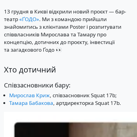
13 грудня в Києві відкрили новий проєкт — бар-
театр
«ҐОДО»
. Ми з командою прийшли
знайомитись з клієнтами Poster і розпитувати
співвласників Мирослава та Тамару про
концепцію, дотичних до проєкту, інвестиції
та загадкового Ґодо 👀
Хто дотичний
Співзасновники бару:
Мирослав Криж
, співзасновник Squat 17b;
Тамара Бабакова
, артдиректорка Squat 17b.