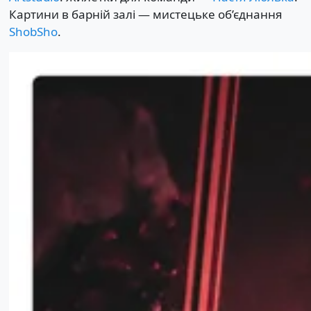
Картини в барній залі — мистецьке об’єднання
ShobSho
.