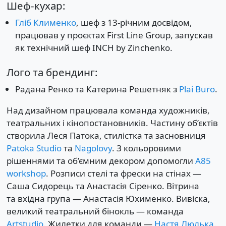
Шеф-кухар:
Гліб Клименко
, шеф з 13-річним досвідом,
працював у проєктах First Line Group, запускав
як технічний шеф INCH by Zinchenko.
Лого та брендинг:
Радана Ренко та Катерина Решетняк з
Plai Buro
.
Над дизайном працювала команда художників,
театральних і кінопостановників. Частину об’єктів
створила Леся Патока, стилістка та засновниця
Patoka Studio
та
Nagolovy
. З кольоровими
рішеннями та об’ємним декором допомогли
A85
workshop
. Розписи стелі та фрески на стінах —
Саша Сидорець та Анастасія Сіренко. Вітрина
та вхідна група — Анастасія Юхименко. Вивіска,
великий театральний бінокль — команда
Artstudio
. Жилетки для команди —
Настя Люлька
.