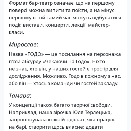
Формат бар-театр означає, що на першому
поверсі можна випити та поїсти, а на мінус
першому в той самий час можуть відбуватися
події: вистави, концерти, лекції, майстер-
класи.
Мирослав
:
Назва «ҐОДО» — це посилання на персонажа
п’єси-абсурду «Чекаючи на Ґодо». Ніхто
не знає, хто він, у наших гостей є простір для
дослідження. Можливо, Ґодо в кожному з нас,
або він — хтось з команди чи гостей закладу.
Тамара
:
У концепції також багато творчої свободи.
Наприклад, наша зірочка Юля Терлецька,
запропонувала кожній з дівчат, яка працює
на барі, створити щось власне: додати