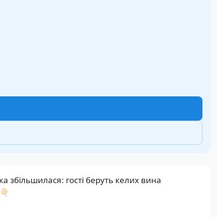
а збільшилася: гості беруть келих вина
👇🏻