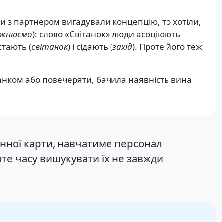
и з партнером вигадували концепцію, то хотіли,
божнюємо
): слово «Світанок» люди асоціюють
стають (
світанок
) і сідають (
захід
). Проте його теж
іданком або повечеряти, бачила наявність вина
инної карти, навчатиме персонал
оте часу вишукувати їх не завжди