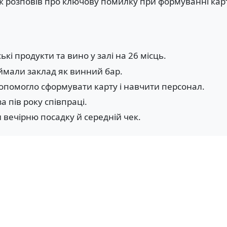
 розповів про ключову помилку при формуванні карт
кі продукти та вино у залі на 26 місць.
иймали заклад як винний бар.
помогло сформувати карту і навчити персонал.
а пів року співпраці.
и вечірню посадку й середній чек.