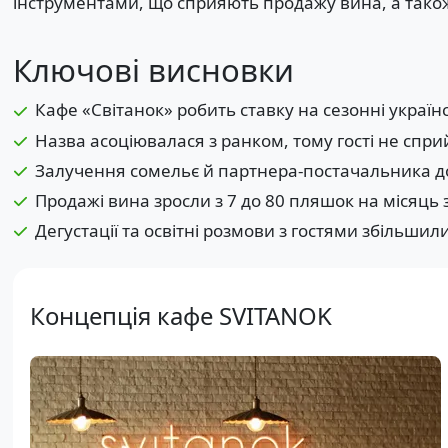
інструментами, що сприяють продажу вина, а також
Ключові висновки
Кафе «Світанок» робить ставку на сезонні українсь
Назва асоціювалася з ранком, тому гості не спр
Залучення сомельє й партнера-постачальника до
Продажі вина зросли з 7 до 80 пляшок на місяць з
Дегустації та освітні розмови з гостями збільшил
Концепція кафе SVITANOK