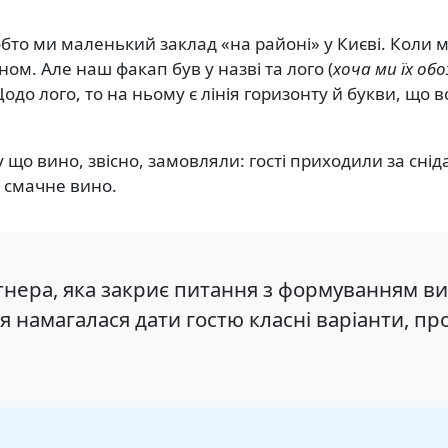
бто ми маленький заклад «на районі» у Києві. Коли м
ом. Але наш факап був у назві та лого (
хоча ми їх о
до лого, то на ньому є лінія горизонту й букви, що в
у що вино, звісно, замовляли: гості приходили за сн
и смачне вино.
тнера, яка закриє питання з формуванням в
я намагалася дати гостю класні варіанти, пр