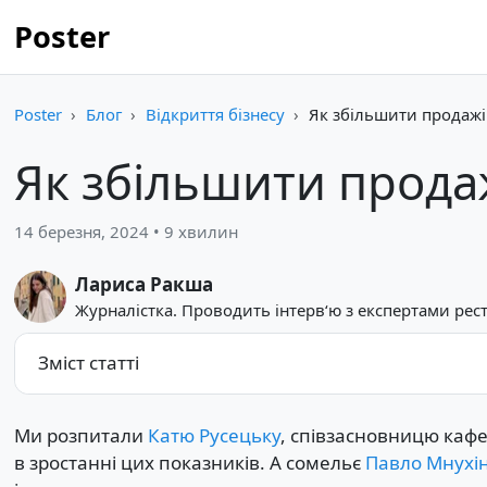
Poster
Poster
Блог
Відкриття бізнесу
Як збільшити продажі 
Як збільшити продаж
14 березня, 2024 • 9 хвилин
Лариса Ракша
Журналістка. Проводить інтерв‘ю з експертами рест
Зміст статті
Ми розпитали
Катю Русецьку
, співзасновницю каф
в зростанні цих показників. А сомельє
Павло Мнухі