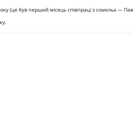
оку (це був перший місяць співпраці з сомельє — Па
ку.