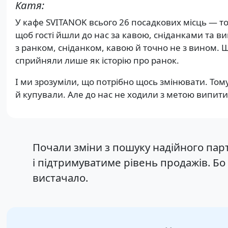
Катя:
У кафе SVITANOK всього 26 посадкових місць — то
щоб гості йшли до нас за кавою, сніданками та вин
з ранком, сніданком, кавою й точно не з вином. Що
сприйняли лише як історію про ранок.
І ми зрозуміли, що потрібно щось змінювати. Том
й купували. Але до нас не ходили з метою випит
Почали зміни з пошуку надійного пар
і підтримуватиме рівень продажів. Бо 
вистачало.