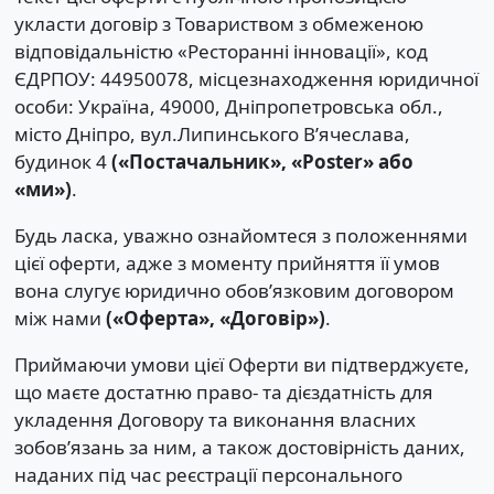
укласти договір з Товариством з обмеженою
відповідальністю «Ресторанні інновації», код
ЄДРПОУ: 44950078, місцезнаходження юридичної
особи: Україна, 49000, Дніпропетровська обл.,
місто Дніпро, вул.Липинського В’ячеслава,
будинок 4
(«Постачальник», «Poster» або
«ми»)
.
Будь ласка, уважно ознайомтеся з положеннями
цієї оферти, адже з моменту прийняття її умов
вона слугує юридично обов’язковим договором
між нами
(«Оферта», «Договір»)
.
Приймаючи умови цієї Оферти ви підтверджуєте,
що маєте достатню право- та дієздатність для
укладення Договору та виконання власних
зобовʼязань за ним, а також достовірність даних,
наданих під час реєстрації персонального