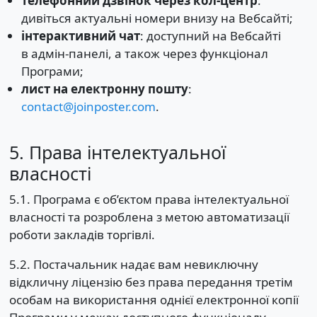
телефонний дзвінок через кол-центр
:
дивіться актуальні номери внизу на Вебсайті;
інтерактивний чат
: доступний на Вебсайті
в адмін-панелі, а також через функціонал
Програми;
лист на електронну пошту
:
contact@joinposter.com
.
5. Права інтелектуальної
власності
5.1. Програма є об’єктом права інтелектуальної
власності та розроблена з метою автоматизації
роботи закладів торгівлі.
5.2. Постачальник надає вам невиключну
відкличну ліцензію без права передання третім
особам на використання однієї електронної копії