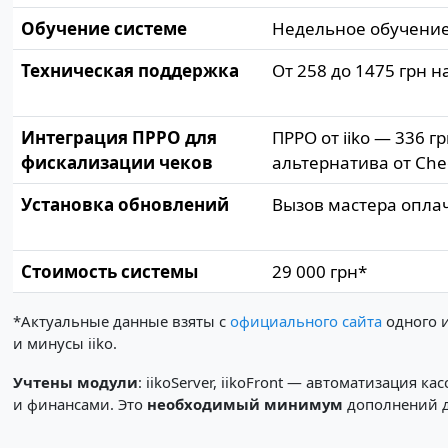
Обучение системе
Недельное обучение
Техническая поддержка
От 258 до 1475 грн н
Интеграция ПРРО для
ПРРО от iiko — 336 г
фискализации чеков
альтернатива от Che
Установка обновлений
Вызов мастера опла
Стоимость системы
29 000 грн*
*Актуальные данные взяты с
официального сайта
одного и
и минусы iiko.
Учтены модули
: iikoServer, iikoFront — автоматизация к
и финансами. Это
необходимый минимум
дополнений д