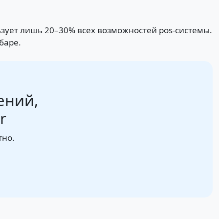
ьзует лишь 20–30% всех возможностей pos-системы.
баре.
ений,
r
тно.