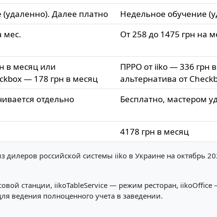
 (удаленно). Далее платно
Недельное обучение (у
а мес.
От 258 до 1475 грн на м
рн в месяц или
ПРРО от iiko — 336 грн 
ckbox — 178 грн в месяц
альтернатива от Checkb
чивается отдельно
Бесплатно, мастером у
4178 грн в месяц
з дилеров российской системы iiko в Украине на октябрь 20
ассовой станции, iikoTableService — режим ресторан, iikoOff
ля ведения полноценного учета в заведении.