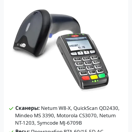
Сканеры:
Netum W8-X, QuickScan QD2430,
Mindeo MS 3390, Motorola CS3070, Netum
NT-1203, Symcode MJ-6709B
Весы:
Промприбор ВТА-60/15-5D-АС