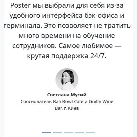
В первую кофейню мы выбрали
Poster из-за простого интерфейса и
ть
цены. После запуска мы увидели, как
хорошо работает тех. поддержка и
развивается продукт. За все время
ребята нас ни разу не подвели.
Феликс Безрук
Совладелец бренда обжарки кофе «Фунт
кави», кофеен White, Shepit, Белая стрела и
Floyd, г. Днепр