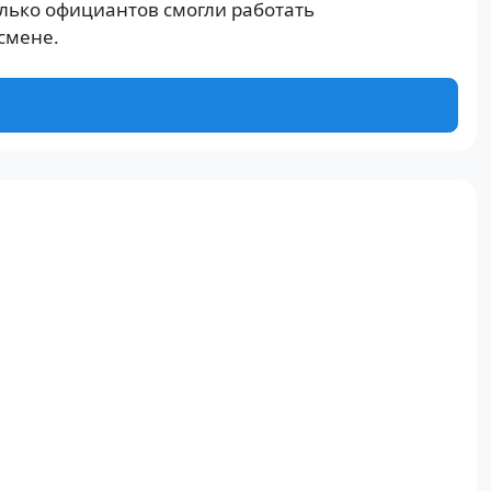
лько официантов смогли работать
смене.