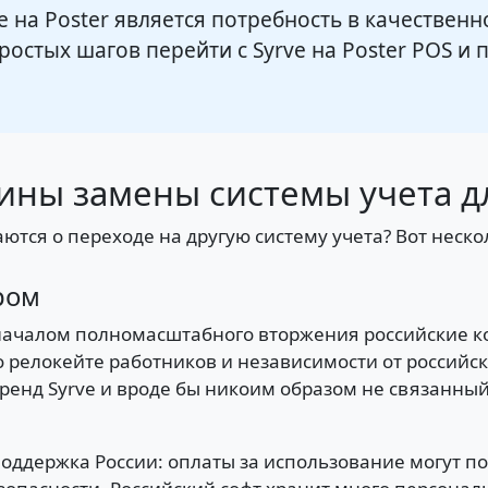
 на Poster является потребность в качествен
 простых шагов перейти с Syrve на Poster POS и
ны замены системы учета д
тся о переходе на другую систему учета? Вот неско
ром
С началом полномасштабного вторжения российские 
 релокейте работников и независимости от российск
нд Syrve и вроде бы никоим образом не связанный 
поддержка России: оплаты за использование могут п