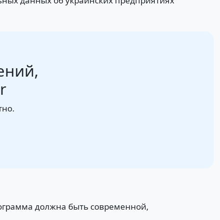
льных данных об украинских предприятиях
ений,
r
тно.
рограмма должна быть современной,