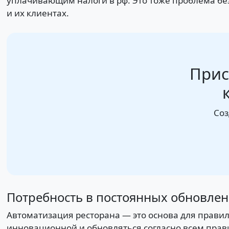
уплачивающим налоги в рф. Это тоже проблема бе
и их клиентах.
Прис
Соз
Потребность в постоянных обновле
Автоматизация ресторана — это основа для прави
инновационной и обновляться согласно всем пра