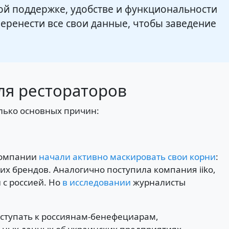
ной поддержке, удобстве и функциональности
 перенести все свои данные, чтобы заведение
ля рестораторов
лько основных причин:
компании
начали активно маскировать свои корни
:
их брендов. Аналогично поступила компания iiko,
с россией. Но
в исследовании
журналисты
оступать к россиянам-бенефециарам,