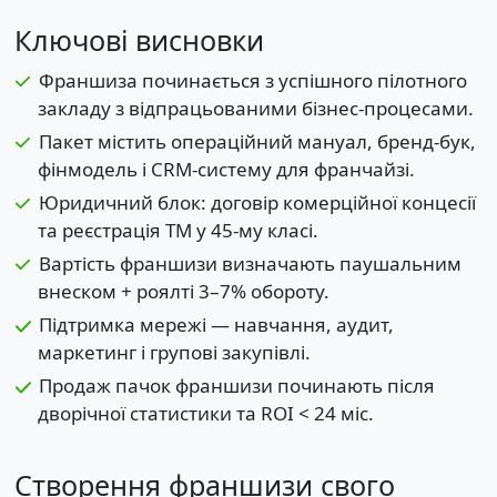
Ключові висновки
Франшиза починається з успішного пілотного
закладу з відпрацьованими бізнес-процесами.
Пакет містить операційний мануал, бренд-бук,
фінмодель і CRM-систему для франчайзі.
Юридичний блок: договір комерційної концесії
та реєстрація ТМ у 45-му класі.
Вартість франшизи визначають паушальним
внеском + роялті 3–7% обороту.
Підтримка мережі — навчання, аудит,
маркетинг і групові закупівлі.
Продаж пачок франшизи починають після
дворічної статистики та ROI < 24 міс.
Створення франшизи свого