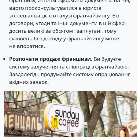
франшизу, а потім оформити документи на неї,
варто проконсультуватися в юриста
зі спеціалізацією в галузі франчайзингу. Всі
договори, угоди та інші документи в цій сфері
досить великі за обсягом і заплутані, тому
фахівець без досвіду у франчайзингу може
не впоратися.
Розпочати продаж франшизи.
Ви будуєте
систему залучення та співпраці з франчайзою.
Заздалегідь продумайте систему опрацювання
вхідних заявок.