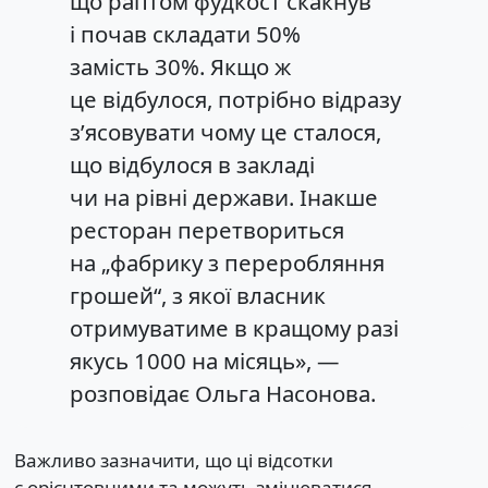
що раптом фудкост скакнув
і почав складати 50%
замість 30%. Якщо ж
це відбулося, потрібно відразу
з’ясовувати чому це сталося,
що відбулося в закладі
чи на рівні держави. Інакше
ресторан перетвориться
на „фабрику з переробляння
грошей“, з якої власник
отримуватиме в кращому разі
якусь 1000 на місяць», —
розповідає Ольга Насонова.
Важливо зазначити, що ці відсотки
є орієнтовними та можуть змінюватися