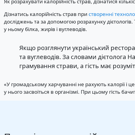
Як розрахувати калорійність страв, дізнатися кількіс
Дізнатись калорійність страв при
створенні техноло
досліджень та за допомогою розрахунку дієтологів. 
у ньому білка, жирів і вуглеводів.
Якщо розглянути український ресторан
та вуглеводів. За словами дієтолога 
грамування страви, а гість має розуміт
«У громадському харчуванні не рахують калорії і це
у нього засвоїться в організмі. При цьому гість бачи