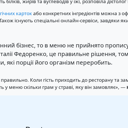
ть білків, жирів та вуглеводів у їжі, розповіла дієтол
гічних карток
або конкретних інгредієнтів можна з оф
Також існують спеціальні онлайн-сервіси, завдяки як
ний бізнес, то в меню не прийнято прописува
Наталії Федоренко, це правильне рішення, т
и, які порції його організм переробить.
 правильно. Коли гість приходить до ресторану та за
ть у меню скільки грам у страві, яку він замовляє», —