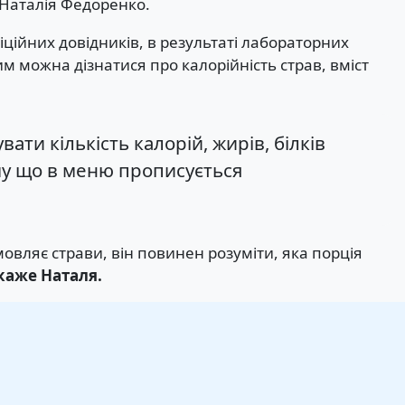
ог Наталія Федоренко.
іційних довідників, в результаті лабораторних
им можна дізнатися про калорійність страв, вміст
ти кількість калорій, жирів, білків
ому що в меню прописується
мовляє страви, він повинен розуміти, яка порція
каже Наталя.