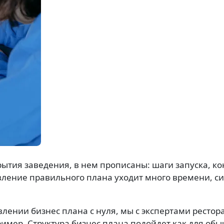
ытия заведения, в нем прописаны: шаги запуска, к
авление правильного плана уходит много времени, си
влении бизнес плана с нуля, мы с экспертами ресто
ример. Структура бизнес плана подойдет как для обы