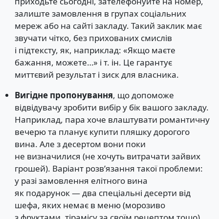
приходьте сьогодні, зателефонуйте на номер,
залиште замовлення в групах соціальних
мереж або на сайті закладу. Такий заклик має
звучати чітко, без прихованих смислів
і підтексту, як, наприклад: «Якщо маєте
бажання, можете…» і т. ін. Це гарантує
миттєвий результат і зиск для власника.
Вигідне пропонування
, що допоможе
відвідувачу зробити вибір у бік вашого закладу.
Наприклад, пара хоче влаштувати романтичну
вечерю та планує купити пляшку дорогого
вина. Але з десертом вони поки
не визначилися (не хочуть витрачати зайвих
грошей). Варіант розв’язання такої проблеми:
у разі замовлення елітного вина
як подарунок — два спеціальні десерти від
шефа, яких немає в меню (морозиво
з фруктами, тірамісу за своїм рецептом тощо).