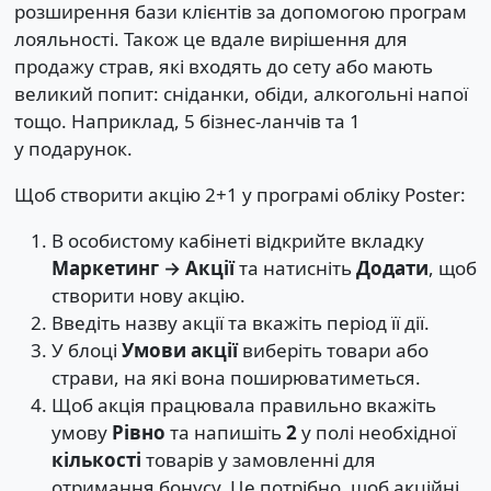
розширення бази клієнтів за допомогою програм
лояльності. Також це вдале вирішення для
продажу страв, які входять до сету або мають
великий попит: сніданки, обіди, алкогольні напої
тощо. Наприклад, 5 бізнес-ланчів та 1
у подарунок.
Щоб створити акцію 2+1 у програмі обліку Poster:
В особистому кабінеті відкрийте вкладку
Маркетинг → Акції
та натисніть
Додати
, щоб
створити нову акцію.
Введіть назву акції та вкажіть період її дії.
У блоці
Умови акції
виберіть товари або
страви, на які вона поширюватиметься.
Щоб акція працювала правильно вкажіть
умову
Рівно
та напишіть
2
у полі необхідної
кількості
товарів у замовленні для
отримання бонусу. Це потрібно, щоб акційні