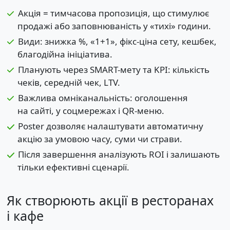
Акція = тимчасова пропозиція, що стимулює
продажі або заповнюваність у «тихі» години.
Види: знижка %, «1+1», фікс-ціна сету, кешбек,
благодійна ініціатива.
Планують через SMART-мету та KPI: кількість
чеків, середній чек, LTV.
Важлива омніканальність: оголошення
на сайті, у соцмережах і QR-меню.
Poster дозволяє налаштувати автоматичну
акцію за умовою часу, суми чи страви.
Після завершення аналізують ROI і залишають
тільки ефективні сценарії.
Як створюють акції в ресторанах
і кафе