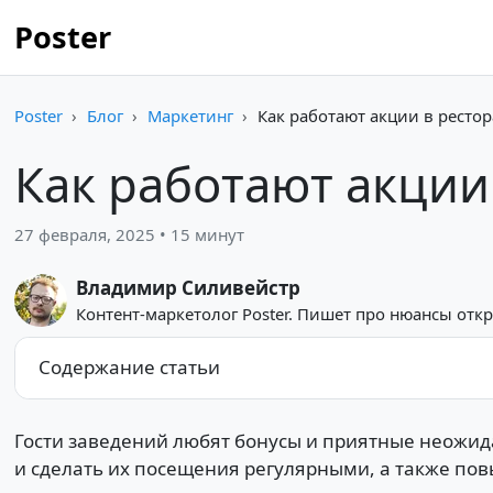
Poster
Poster
Блог
Маркетинг
Как работают акции в рестор
Как работают акции
27 февраля, 2025 • 15 минут
Владимир Силивейстр
Контент-маркетолог Poster. Пишет про нюансы отк
Содержание статьи
Гости заведений любят бонусы и приятные неожида
и сделать их посещения регулярными, а также пов