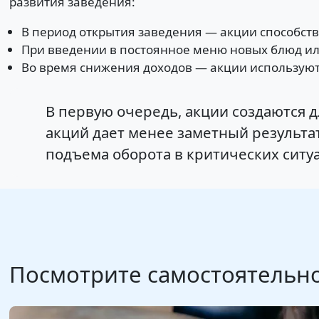
развития заведения:
В период открытия заведения — акции способст
При введении в постоянное меню новых блюд ил
Во время снижения доходов — акции используют
В первую очередь, акции создаются д
акций дает менее заметный результат 
подъема оборота в критических ситуа
Посмотрите самостоятельно 