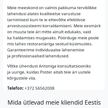
Meie meeskond on valmis pakkuma terviklikke
lahendusi alates kvaliteetse varustuse
tarnimisest kuni te ie ettevõtte efektiivse
arvestussüsteemi korraldamiseni. Meie eesmärk
on muuta teie äri mitte ainult edukaks, vaid
ka haldamises mugavaks. Pöörduge meie poole
mis tahes restoraniäriga seotud küsimustes.
Garanteerime individuaalse lähenemise
ja professionaalsed lahendused.
Võtke ühendust Antoniga konsultatsiooniks
ja uurige, kuidas Poster aitab teie äri uutele
kõrgustele viia.
Telefon:
+372 56562008
Mida ütlevad meie kliendid Eestis