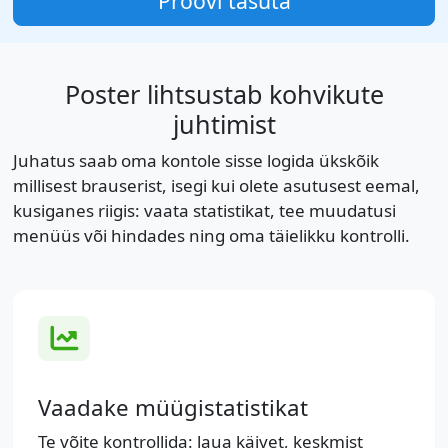
Proovi tasuta
Poster lihtsustab kohvikute
juhtimist
Juhatus saab oma kontole sisse logida ükskõik
millisest brauserist, isegi kui olete asutusest eemal,
kusiganes riigis: vaata statistikat, tee muudatusi
menüüs või hindades ning oma täielikku kontrolli.
Vaadake müügistatistikat
Te võite kontrollida: laua käivet, keskmist