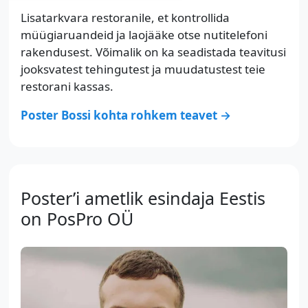
Lisatarkvara restoranile, et kontrollida
müügiaruandeid ja laojääke otse nutitelefoni
rakendusest. Võimalik on ka seadistada teavitusi
jooksvatest tehingutest ja muudatustest teie
restorani kassas.
Poster Bossi kohta rohkem teavet →
Poster’i ametlik esindaja Eestis
on PosPro OÜ