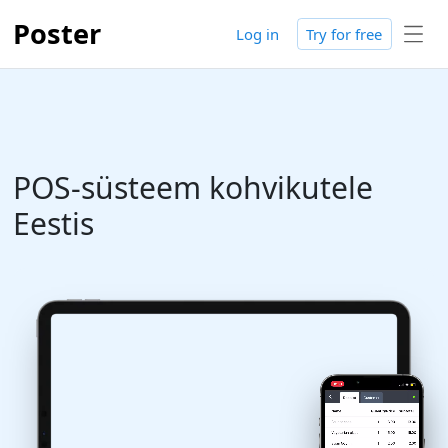
Poster
Log in
Try for free
POS-süsteem kohvikutele
Eestis