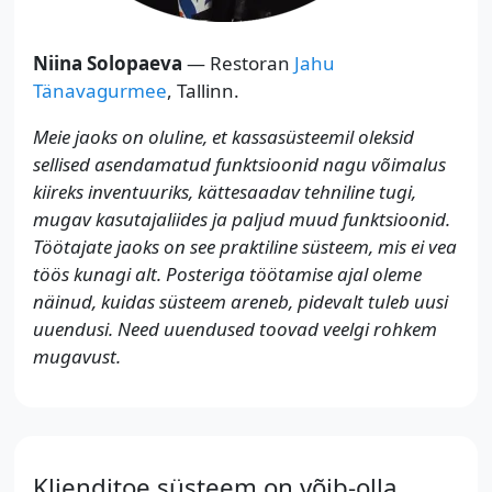
Niina Solopaeva
— Restoran
Jahu
Tänavagurmee
, Tallinn.
Meie jaoks on oluline, et kassasüsteemil oleksid
sellised asendamatud funktsioonid nagu võimalus
kiireks inventuuriks, kättesaadav tehniline tugi,
mugav kasutajaliides ja paljud muud funktsioonid.
Töötajate jaoks on see praktiline süsteem, mis ei vea
töös kunagi alt. Posteriga töötamise ajal oleme
näinud, kuidas süsteem areneb, pidevalt tuleb uusi
uuendusi. Need uuendused toovad veelgi rohkem
mugavust.
Klienditoe süsteem on võib-olla