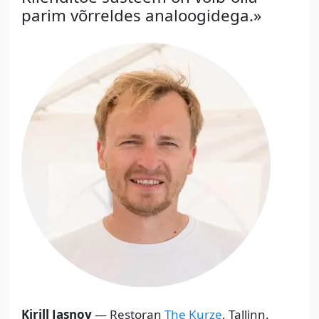
parim võrreldes analoogidega.»
Kirill Jasnov
— Restoran
The Kurze
, Tallinn.