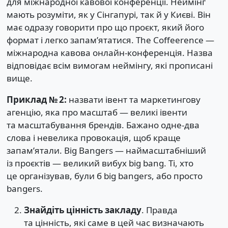
для міжнародної кавової конференції. Неймінг
мають розуміти, як у Сінгапурі, так й у Києві. Він
має одразу говорити про що проєкт, який його
формат і легко запам’ятатися. The Coffeerence —
міжнародна кавова онлайн-конференція. Назва
відповідає всім вимогам неймінгу, які прописані
вище.
Приклад № 2:
назвати івент та маркетингову
агенцію, яка про масштаб — великі івенти
та масштабування брендів. Бажано одне-два
слова і невелика провокація, щоб краще
запамʼятали. Big Bangers — наймасштабніший
із проєктів — великий вибух big bang. Ті, хто
це організував, були б big bangers, або просто
bangers.
Знайдіть цінність закладу
. Правда
та цінність, які саме в цей час визначають