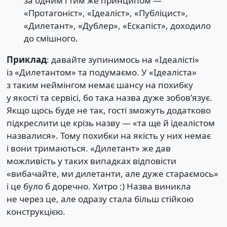
за одним і тим же принципом —
«Протагоніст», «Ідеаліст», «Публіцист»,
«Дилетант», «Дублер», «Ескапіст», доходило
до смішного.
Приклад
: давайте зупинимось на «Ідеалісті»
із «Дилетантом» та подумаємо. У «Ідеаліста»
з таким неймінгом немає шансу на похибку
у якості та сервісі, бо така назва дуже зобовʼязує.
Якщо щось буде не так, гості зможуть додатково
підкреслити це крізь назву — «та ще й ідеалістом
назвалися». Тому похибки на якість у них немає
і вони тримаються. «Дилетант» же дав
можливість у таких випадках відповісти
«вибачайте, ми дилетанти, але дуже стараємось»
і це було б доречно. Хитро :) Назва виникла
не через це, але одразу стала більш стійкою
конструкцією.