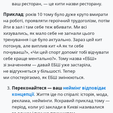
ваш ресторан, — це кити назви ресторану.
Приклад
: років 10 тому було дуже круто вмирати
на роботі, проявляти героїчний трудоголізм, потім
йти в зал і там себе теж вбивати. Ми всі
хизувались, як мало себе не загнали цього
тренування і це було актуально. Зараз цей кит
потонув, але виплив кит «А як ти себе
почуваєш?», «Чи цей спорт допоміг тобі відчувати
себе краще ментально?». Тому назва «ЕБШ»
зі значенням — давай ЕБШ уже застаріла,
не відгукнеться у більшості. Тепер
ми спостерігаємо, як ЕБШ змінюються.
Переконайтеся — ваш
неймінг відповідає
концепції
. Життя іде по спіралі: історія, мода,
реклама, неймінги. Яскравий приклад тому —
період, коли усі заклади в Києві називалися