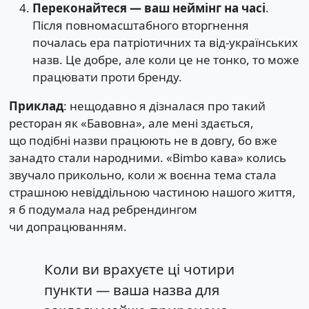
Переконайтеся — ваш неймінг на часі
.
Після повномасштабного вторгнення
почалась ера патріотичних та від-українських
назв. Це добре, але коли це не тонко, то може
працювати проти бренду.
Приклад
: нещодавно я дізналася про такий
ресторан як «Бавовна», але мені здається,
що подібні назви працюють не в довгу, бо вже
занадто стали народними. «Bimbo кава» колись
звучало прикольно, коли ж воєнна тема стала
страшною невіддільною частиною нашого життя,
я б подумала над ребрендингом
чи допрацюванням.
Коли ви врахуєте ці чотири
пункти — ваша назва для