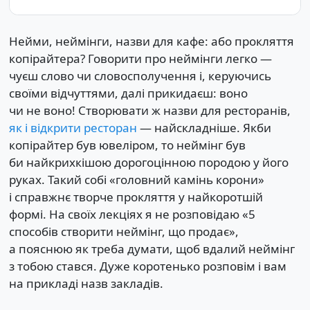
Нейми, неймінги, назви для кафе: або прокляття
копірайтера? Говорити про неймінги легко —
чуєш слово чи словосполучення і, керуючись
своїми відчуттями, далі прикидаєш: воно
чи не воно! Створювати ж назви для ресторанів,
як і відкрити ресторан
— найскладніше. Якби
копірайтер був ювеліром, то неймінг був
би найкрихкішою дорогоцінною породою у його
руках. Такий собі «головний камінь корони»
і справжнє творче прокляття у найкоротшій
формі. На своїх лекціях я не розповідаю «5
способів створити неймінг, що продає»,
а пояснюю як треба думати, щоб вдалий неймінг
з тобою стався. Дуже коротенько розповім і вам
на прикладі назв закладів.