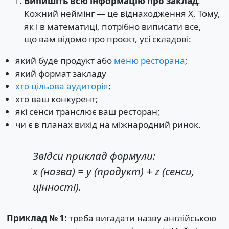
Випишіть всю інформацію про заклад
.
Кожний неймінг — це віднаходження X. Тому,
як і в математиці, потрібно виписати все,
що вам відомо про проєкт, усі складові:
який буде продукт або
меню ресторана
;
який формат закладу
хто цільова аудиторія
;
хто ваш конкурент;
які сенси транслює ваш ресторан;
чи є в планах вихід на міжнародний ринок.
Звідси приклад формули:
x (назва) = у (продукт) + z (сенси,
цінності).
Приклад № 1:
треба вигадати назву англійською