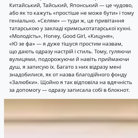
Китайський, Тайський, Японський — це чудово,
або як то кажуть «простіше не може бути» і тому
геніально. «Селям» — туди ж, це привітання
татарською у закладі кримськотатарської кухні.
«Молодість», Honey, Good Girl, «Кицуня»,
«Ю зе фа» — я дуже тішуся простим назвам,
що дають одразу настрій і стиль. Тому, гуляючи
вулицями, подорожуючи й навіть приймаючи
душ, я записую їх. Багато з них відразу мені
знадобилися, як от назва благодійного фонду
«Залюбки». Щойно я так відповіла на вдячність
за допомогу — одразу записала собі в блокнот.